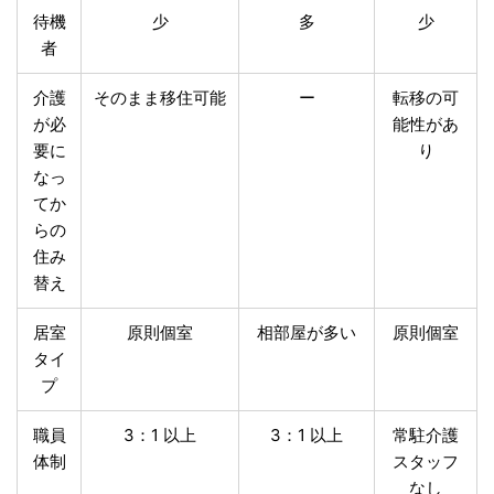
待機
少
多
少
者
介護
そのまま移住可能
ー
転移の可
が必
能性があ
要に
り
なっ
てか
らの
住み
替え
居室
原則個室
相部屋が多い
原則個室
タイ
プ
職員
3：1 以上
3：1 以上
常駐介護
体制
スタッフ
なし