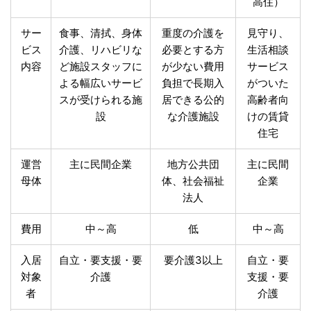
高住）
サー
食事、清拭、身体
重度の介護を
見守り、
ビス
介護、リハビリな
必要とする方
生活相談
内容
ど施設スタッフに
が少ない費用
サービス
よる幅広いサービ
負担で長期入
がついた
スが受けられる施
居できる公的
高齢者向
設
な介護施設
けの賃貸
住宅
運営
主に民間企業
地方公共団
主に民間
母体
体、社会福祉
企業
法人
費用
中～高
低
中～高
入居
自立・要支援・要
要介護3以上
自立・要
対象
介護
支援・要
者
介護